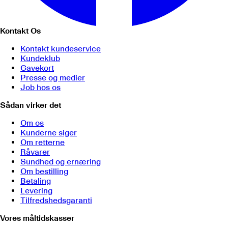
Kontakt Os
Kontakt kundeservice
Kundeklub
Gavekort
Presse og medier
Job hos os
Sådan virker det
Om os
Kunderne siger
Om retterne
Råvarer
Sundhed og ernæring
Om bestilling
Betaling
Levering
Tilfredshedsgaranti
Vores måltidskasser