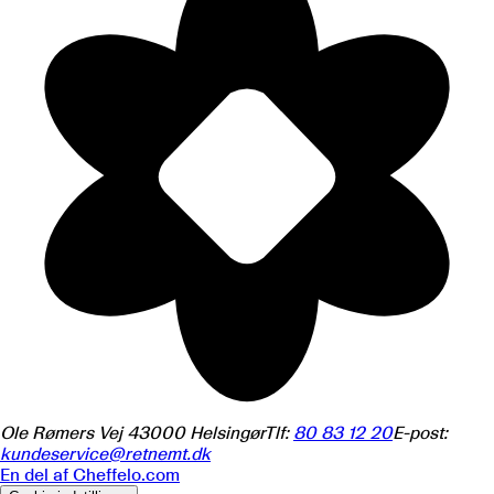
Ole Rømers Vej 4
3000
Helsingør
Tlf:
80 83 12 20
E-post:
kundeservice@retnemt.dk
En del af
Cheffelo.com