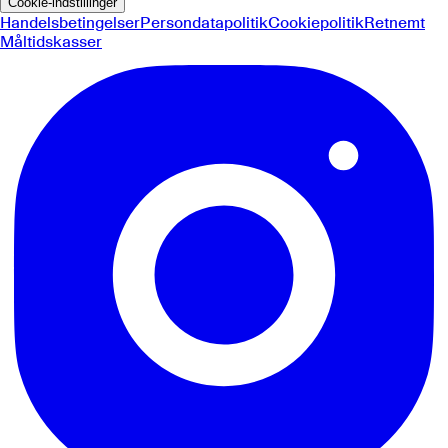
Cookie-indstillinger
Handelsbetingelser
Persondatapolitik
Cookiepolitik
Retnemt
Måltidskasser