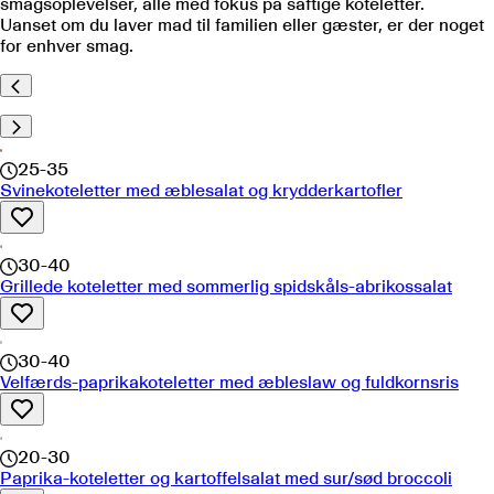
smagsoplevelser, alle med fokus på saftige koteletter.
Uanset om du laver mad til familien eller gæster, er der noget
for enhver smag.
25-35
Svinekoteletter med æblesalat og krydderkartofler
30-40
Grillede koteletter med sommerlig spidskåls-abrikossalat
30-40
Velfærds-paprikakoteletter med æbleslaw og fuldkornsris
20-30
Paprika-koteletter og kartoffelsalat med sur/sød broccoli