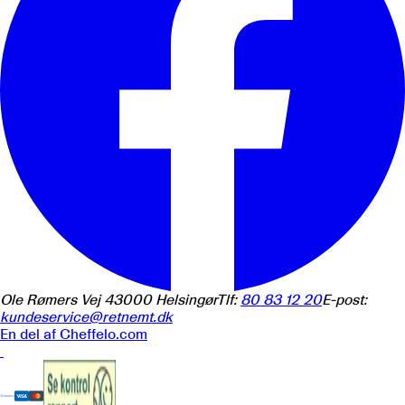
Ole Rømers Vej 4
3000
Helsingør
Tlf:
80 83 12 20
E-post:
kundeservice@retnemt.dk
En del af
Cheffelo.com