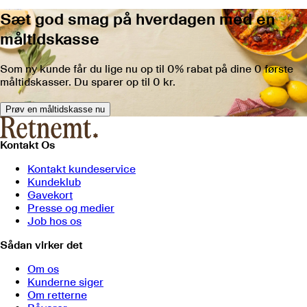
Sæt god smag på hverdagen med en
måltidskasse
Som ny kunde får du lige nu op til
0
% rabat på dine
0
første
måltidskasser. Du sparer op til
0 kr.
Prøv en måltidskasse nu
Kontakt Os
Kontakt kundeservice
Kundeklub
Gavekort
Presse og medier
Job hos os
Sådan virker det
Om os
Kunderne siger
Om retterne