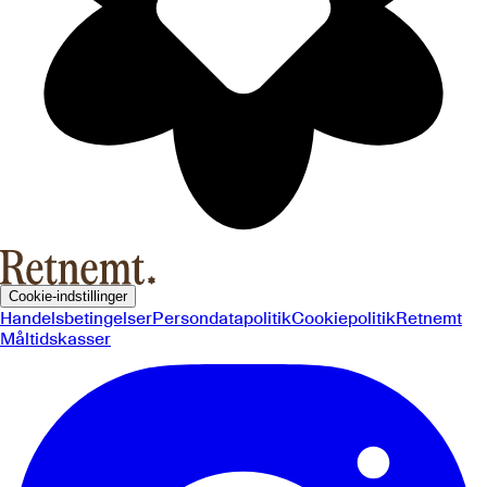
Cookie-indstillinger
Handelsbetingelser
Persondatapolitik
Cookiepolitik
Retnemt
Måltidskasser