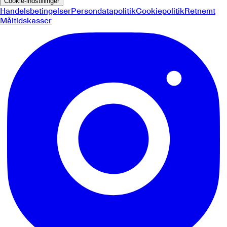
Cookie-indstillinger
Handelsbetingelser
Persondatapolitik
Cookiepolitik
Retnemt
Måltidskasser