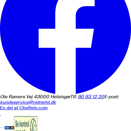
Ole Rømers Vej 4
3000
Helsingør
Tlf:
80 83 12 20
E-post:
kundeservice@retnemt.dk
En del af
Cheffelo.com