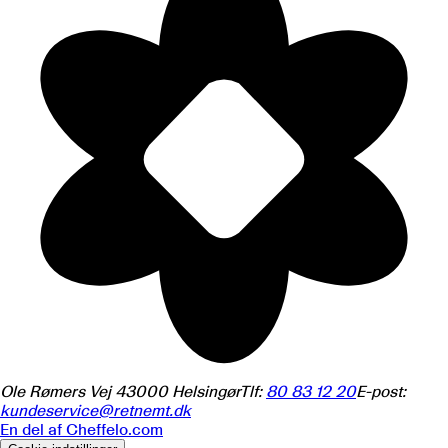
Ole Rømers Vej 4
3000
Helsingør
Tlf:
80 83 12 20
E-post:
kundeservice@retnemt.dk
En del af
Cheffelo.com