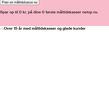
Prøv en måltidskasse nu
Spar op til
0 kr.
på dine
0
første måltidskasser netop nu
Over 15 år med måltidskasser og glade kunder