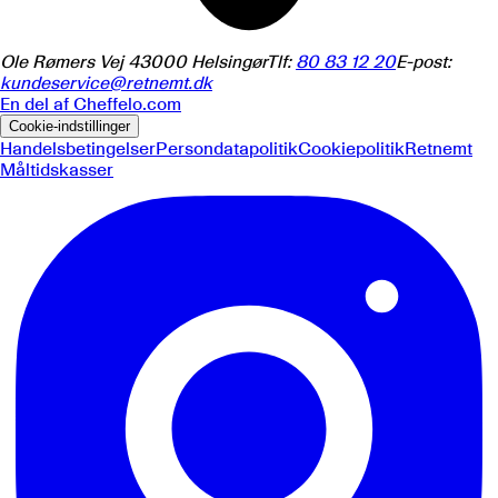
Ole Rømers Vej 4
3000
Helsingør
Tlf:
80 83 12 20
E-post:
kundeservice@retnemt.dk
En del af
Cheffelo.com
Cookie-indstillinger
Handelsbetingelser
Persondatapolitik
Cookiepolitik
Retnemt
Måltidskasser