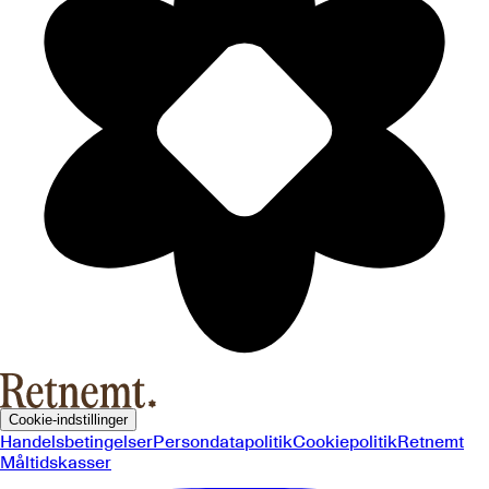
Cookie-indstillinger
Handelsbetingelser
Persondatapolitik
Cookiepolitik
Retnemt
Måltidskasser