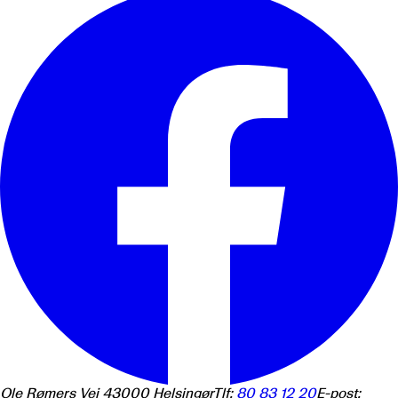
Ole Rømers Vej 4
3000
Helsingør
Tlf:
80 83 12 20
E-post: