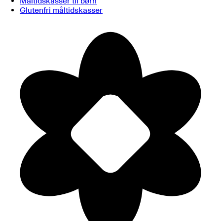
Måltidskasser til børn
Glutenfri måltidskasser