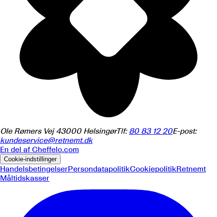
Ole Rømers Vej 4
3000
Helsingør
Tlf:
80 83 12 20
E-post:
kundeservice@retnemt.dk
En del af
Cheffelo.com
Cookie-indstillinger
Handelsbetingelser
Persondatapolitik
Cookiepolitik
Retnemt
Måltidskasser