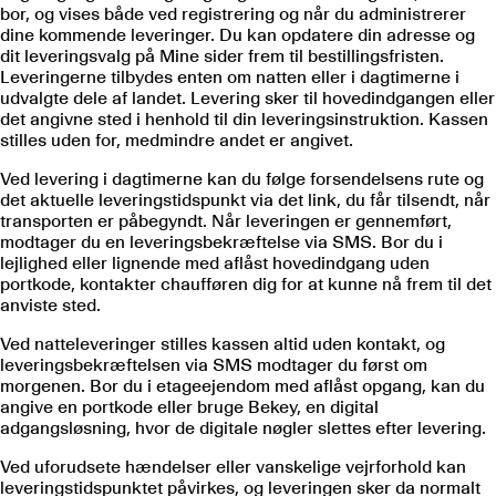
bor, og vises både ved registrering og når du administrerer
dine kommende leveringer. Du kan opdatere din adresse og
dit leveringsvalg på Mine sider frem til bestillingsfristen.
Leveringerne tilbydes enten om natten eller i dagtimerne i
udvalgte dele af landet. Levering sker til hovedindgangen eller
det angivne sted i henhold til din leveringsinstruktion. Kassen
stilles uden for, medmindre andet er angivet.
Ved levering i dagtimerne kan du følge forsendelsens rute og
det aktuelle leveringstidspunkt via det link, du får tilsendt, når
transporten er påbegyndt. Når leveringen er gennemført,
modtager du en leveringsbekræftelse via SMS. Bor du i
lejlighed eller lignende med aflåst hovedindgang uden
portkode, kontakter chaufføren dig for at kunne nå frem til det
anviste sted.
Ved natteleveringer stilles kassen altid uden kontakt, og
leveringsbekræftelsen via SMS modtager du først om
morgenen. Bor du i etageejendom med aflåst opgang, kan du
angive en portkode eller bruge Bekey, en digital
adgangsløsning, hvor de digitale nøgler slettes efter levering.
Ved uforudsete hændelser eller vanskelige vejrforhold kan
leveringstidspunktet påvirkes, og leveringen sker da normalt