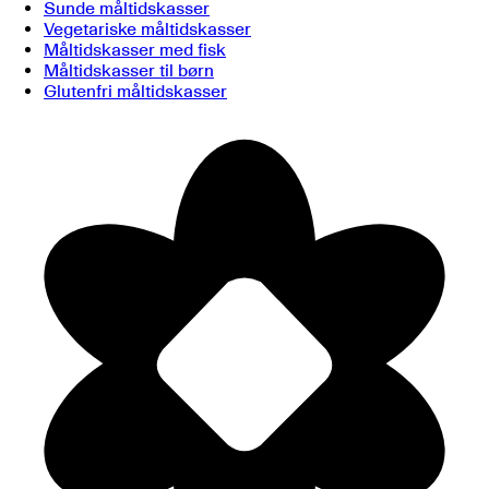
Sunde måltidskasser
Vegetariske måltidskasser
Måltidskasser med fisk
Måltidskasser til børn
Glutenfri måltidskasser