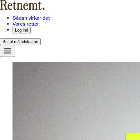
Sådan virker det
Vores retter
Log ind
Bestil måltidskasse