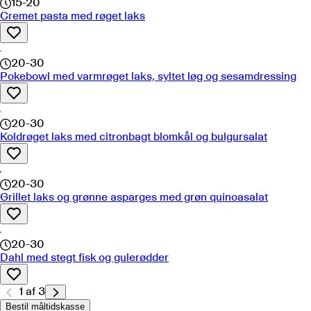
15-20
Cremet pasta med røget laks
20-30
Pokebowl med varmrøget laks, syltet løg og sesamdressing
20-30
Koldrøget laks med citronbagt blomkål og bulgursalat
20-30
Grillet laks og grønne asparges med grøn quinoasalat
20-30
Dahl med stegt fisk og gulerødder
1
af
3
Bestil måltidskasse