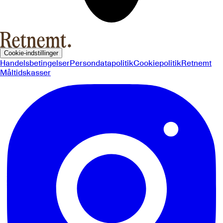
Cookie-indstillinger
Handelsbetingelser
Persondatapolitik
Cookiepolitik
Retnemt
Måltidskasser