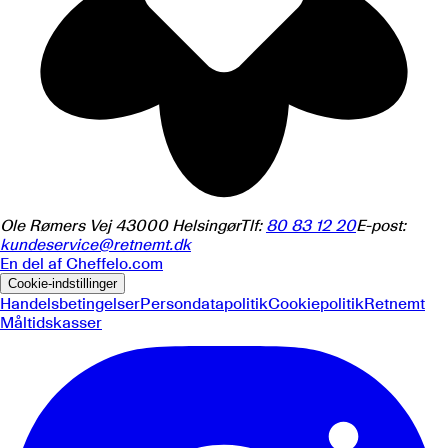
Ole Rømers Vej 4
3000
Helsingør
Tlf:
80 83 12 20
E-post:
kundeservice@retnemt.dk
En del af
Cheffelo.com
Cookie-indstillinger
Handelsbetingelser
Persondatapolitik
Cookiepolitik
Retnemt
Måltidskasser