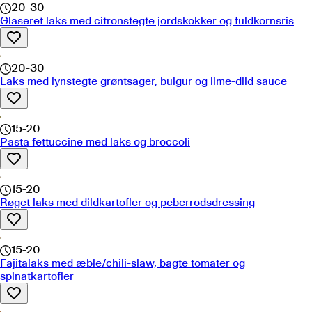
20-30
Glaseret laks med citronstegte jordskokker og fuldkornsris
20-30
Laks med lynstegte grøntsager, bulgur og lime-dild sauce
15-20
Pasta fettuccine med laks og broccoli
15-20
Røget laks med dildkartofler og peberrodsdressing
15-20
Fajitalaks med æble/chili-slaw, bagte tomater og
spinatkartofler