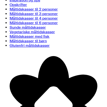
Inspiration og tips
Opskrifter
Måltidskasser til 2 personer
Måltidskasser til 3 personer
Måltidskasser til 4 personer
Måltidskasser til 6 personer
Sunde måltidskasser
Vegetariske måltidskasser
Måltidskasser med fisk
Måltidskasser til børn
Glutenfri måltidskasser