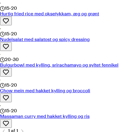
15-20
Hurtig fried rice med oksetykkam, æg og grønt
15-20
Nudelsalat med salatost og spicy dressing
20-30
Bulgurbowl med kylling, srirachamayo og syltet fennikel
15-20
Chow mein med hakket kylling og broccoli
15-20
Massaman curry med hakket kylling og ris
1
af
1