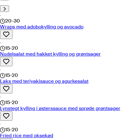
20-30
Wraps med adobokylling og avocado
15-20
Nudelsalat med hakket kylling og grøntsager
15-20
Laks med teriyakisauce og agurkesalat
15-20
Lynstegt kylling i østerssauce med sprøde grøntsager
15-20
Fried rice med oksekød