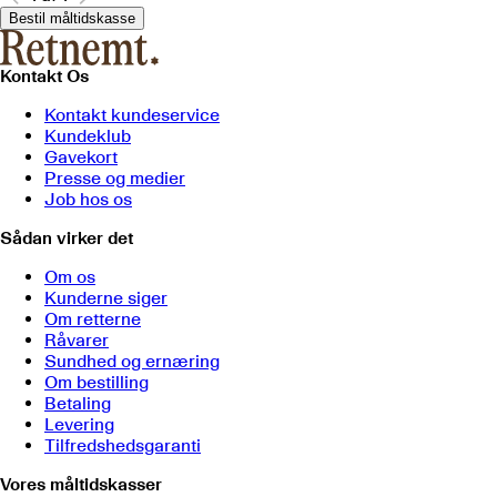
Bestil måltidskasse
Kontakt Os
Kontakt kundeservice
Kundeklub
Gavekort
Presse og medier
Job hos os
Sådan virker det
Om os
Kunderne siger
Om retterne
Råvarer
Sundhed og ernæring
Om bestilling
Betaling
Levering
Tilfredshedsgaranti
Vores måltidskasser