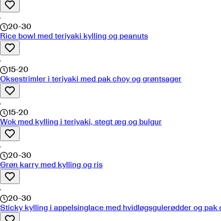
20-30
Rice bowl med teriyaki kylling og peanuts
15-20
Oksestrimler i teriyaki med pak choy og grøntsager
15-20
Wok med kylling i teriyaki, stegt æg og bulgur
20-30
Grøn karry med kylling og ris
20-30
Sticky kylling i appelsinglace med hvidløgsgulerødder og pak