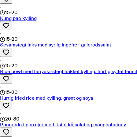
15-20
Kung pao kylling
15-20
Sesamstegt laks med syrlig ingefær-gulerodssalat
15-20
Rice bowl med teriyaki-stegt hakket kylling, hurtig syltet fen
15-20
Hurtig fried rice med kylling, grønt og soya
20-30
Panerede tigerrejer med ristet kålsalat og mangochutney