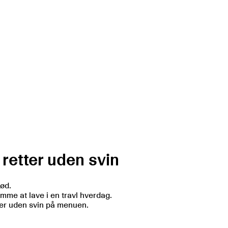
 retter uden svin
kød.
mme at lave i en travl hverdag.
lser uden svin på menuen.