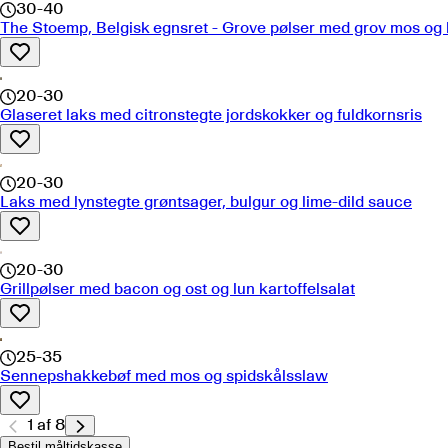
30-40
The Stoemp, Belgisk egnsret - Grove pølser med grov mos og
20-30
Glaseret laks med citronstegte jordskokker og fuldkornsris
20-30
Laks med lynstegte grøntsager, bulgur og lime-dild sauce
20-30
Grillpølser med bacon og ost og lun kartoffelsalat
25-35
Sennepshakkebøf med mos og spidskålsslaw
1
af
8
Bestil måltidskasse