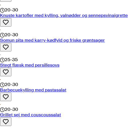
20-30
Knuste kartofler med kylling, valnødder og sennepsvinaigrette
20-30
Somun pita med karry-kødfyld og friske grøntsager
25-35
Stegt flæsk med persillesovs
20-30
Barbecuekylling med pastasalat
20-30
Grillet sej med couscoussalat