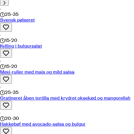
25-35
Svensk pølseret
15-20
Kylling i bulgursalat
15-20
Mexi-ruller med majs og mild salsa
25-35
Gratineret åben tortilla med krydret oksekød og mangorelish
20-30
Hakkebøf med avocado-salsa og bulgur