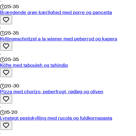
25-35
Brændende grøn kærlighed med porre og pancetta
25-35
Kyllingeschnitzel a la wiener med peberrod og kapers
25-35
Köfte med tabouleh og tahindip
20-30
Pizza med chorizo, peberfrugt, rødløg og oliven
15-20
Lynstegt pestokylling med rucola og fuldkornspasta