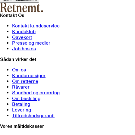
Kontakt Os
Kontakt kundeservice
Kundeklub
Gavekort
Presse og medier
Job hos os
Sådan virker det
Om os
Kunderne siger
Om retterne
Råvarer
Sundhed og ernæring
Om bestilling
Betaling
Levering
Tilfredshedsgaranti
Vores måltidskasser