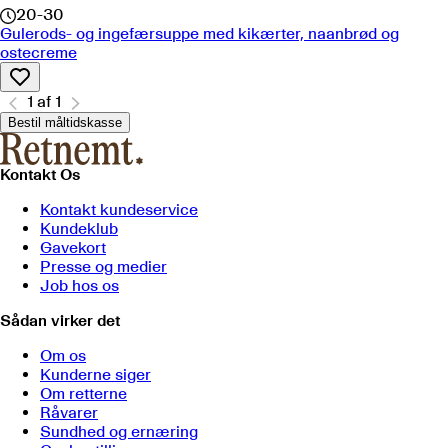
20-30
Gulerods- og ingefærsuppe med kikærter, naanbrød og
ostecreme
1
af
1
Bestil måltidskasse
Kontakt Os
Kontakt kundeservice
Kundeklub
Gavekort
Presse og medier
Job hos os
Sådan virker det
Om os
Kunderne siger
Om retterne
Råvarer
Sundhed og ernæring