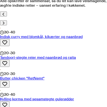
Alle opskrifter er sammensat, så du let kan lave velsmagende,
ægfrie indiske retter – uanset erfaring i køkkenet.
30-40
Indisk curry med blomkål, kikærter og naanbrød
20-30
Tandoori-stegte rejer med naanbrød og raita
20-30
Butter chicken "RetNemt"
30-40
Kylling korma med sesamstegte gulerødder