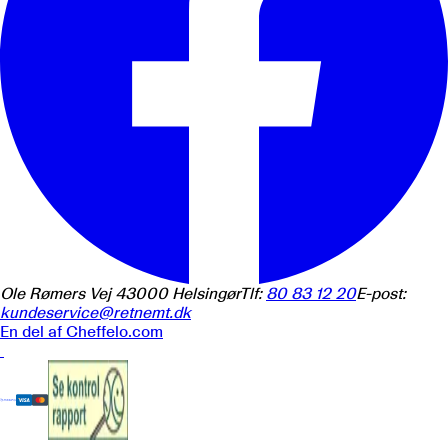
Ole Rømers Vej 4
3000
Helsingør
Tlf:
80 83 12 20
E-post:
kundeservice@retnemt.dk
En del af
Cheffelo.com