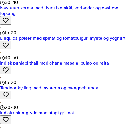
30-40
Navratan korma med ristet blomkål, koriander og cashew-
topping
15-20
Linquica pølser med spinat og tomatbulgur, mynte og yoghurt
40-50
Indisk punjabi thali med chana masala, pulao og raita
15-20
Tandoorikylling med mynteris og mangochutney
20-30
Indisk spinatgryde med stegt grillost