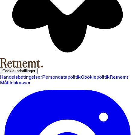
Cookie-indstillinger
Handelsbetingelser
Persondatapolitik
Cookiepolitik
Retnemt
Måltidskasser