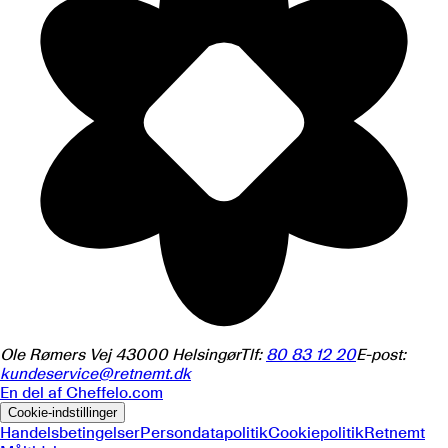
Ole Rømers Vej 4
3000
Helsingør
Tlf:
80 83 12 20
E-post:
kundeservice@retnemt.dk
En del af
Cheffelo.com
Cookie-indstillinger
Handelsbetingelser
Persondatapolitik
Cookiepolitik
Retnemt