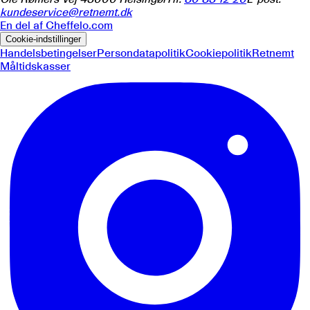
kundeservice@retnemt.dk
En del af
Cheffelo.com
Cookie-indstillinger
Handelsbetingelser
Persondatapolitik
Cookiepolitik
Retnemt
Måltidskasser