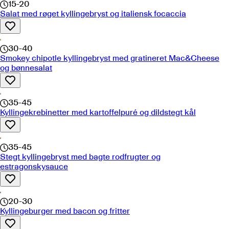
15-20
Salat med røget kyllingebryst og italiensk focaccia
30-40
Smokey chipotle kyllingebryst med gratineret Mac&Cheese
og bønnesalat
35-45
Kyllingekrebinetter med kartoffelpuré og dildstegt kål
35-45
Stegt kyllingebryst med bagte rodfrugter og
estragonskysauce
20-30
Kyllingeburger med bacon og fritter