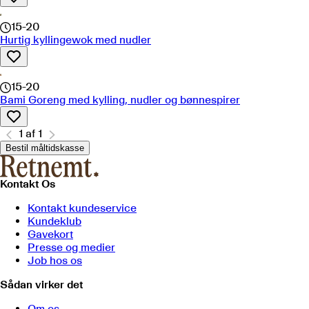
15-20
Hurtig kyllingewok med nudler
15-20
Bami Goreng med kylling, nudler og bønnespirer
1
af
1
Bestil måltidskasse
Kontakt Os
Kontakt kundeservice
Kundeklub
Gavekort
Presse og medier
Job hos os
Sådan virker det
Om os