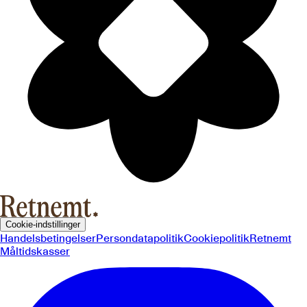
Cookie-indstillinger
Handelsbetingelser
Persondatapolitik
Cookiepolitik
Retnemt
Måltidskasser