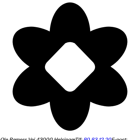
Ole Rømers Vej 4
3000
Helsingør
Tlf:
80 83 12 20
E-post: