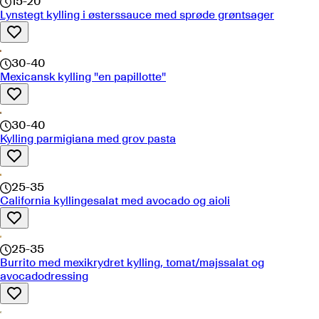
15-20
Lynstegt kylling i østerssauce med sprøde grøntsager
30-40
Mexicansk kylling "en papillotte"
30-40
Kylling parmigiana med grov pasta
25-35
California kyllingesalat med avocado og aioli
25-35
Burrito med mexikrydret kylling, tomat/majssalat og
avocadodressing