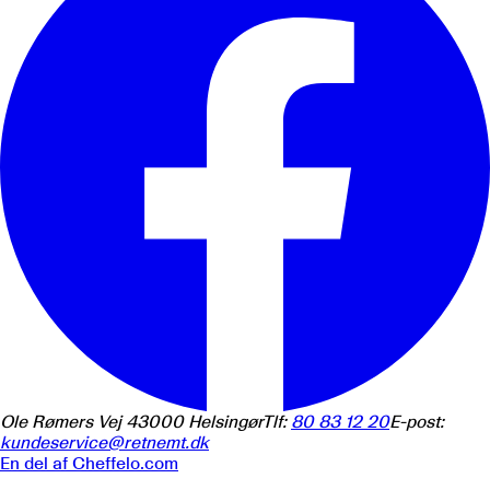
Ole Rømers Vej 4
3000
Helsingør
Tlf:
80 83 12 20
E-post:
kundeservice@retnemt.dk
En del af
Cheffelo.com