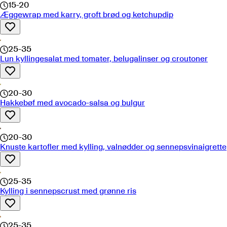
15-20
Æggewrap med karry, groft brød og ketchupdip
25-35
Lun kyllingesalat med tomater, belugalinser og croutoner
20-30
Hakkebøf med avocado-salsa og bulgur
20-30
Knuste kartofler med kylling, valnødder og sennepsvinaigrette
25-35
Kylling i sennepscrust med grønne ris
25-35