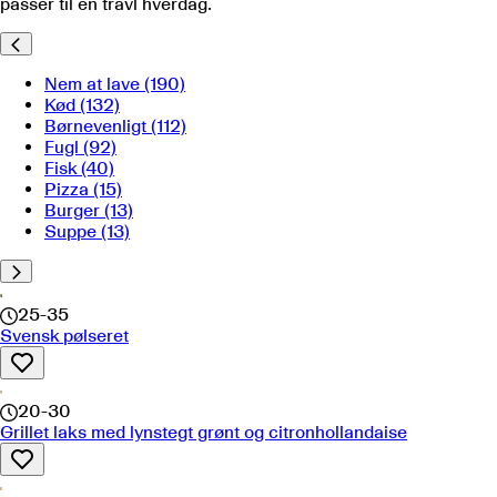
passer til en travl hverdag.
Nem at lave
(190)
Kød
(132)
Børnevenligt
(112)
Fugl
(92)
Fisk
(40)
Pizza
(15)
Burger
(13)
Suppe
(13)
25-35
Svensk pølseret
20-30
Grillet laks med lynstegt grønt og citronhollandaise