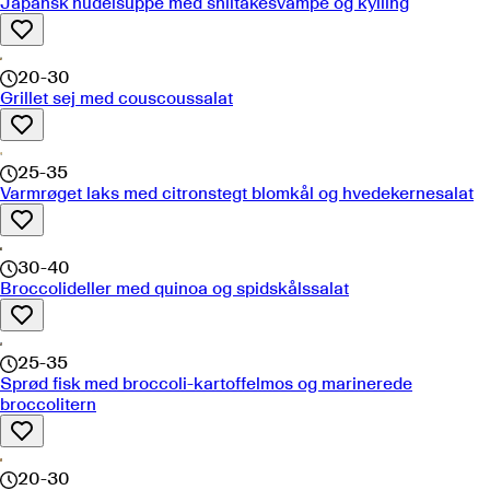
Japansk nudelsuppe med shiitakesvampe og kylling
20-30
Grillet sej med couscoussalat
25-35
Varmrøget laks med citronstegt blomkål og hvedekernesalat
30-40
Broccolideller med quinoa og spidskålssalat
25-35
Sprød fisk med broccoli-kartoffelmos og marinerede
broccolitern
20-30