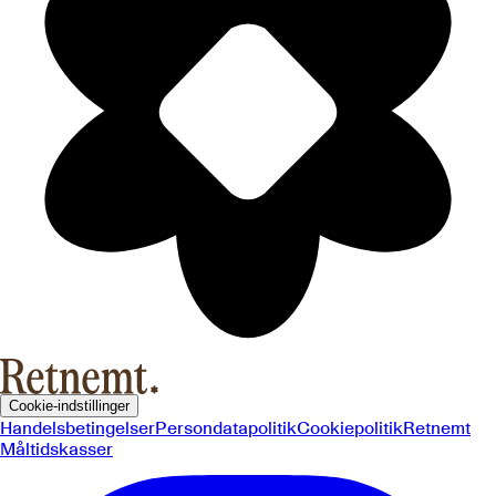
Cookie-indstillinger
Handelsbetingelser
Persondatapolitik
Cookiepolitik
Retnemt
Måltidskasser