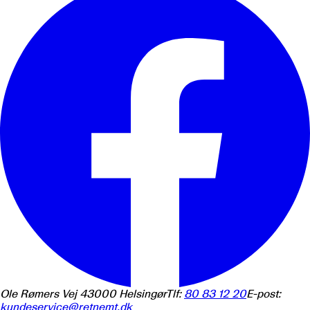
Ole Rømers Vej 4
3000
Helsingør
Tlf:
80 83 12 20
E-post:
kundeservice@retnemt.dk