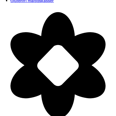
Glutenfri måltidskasser