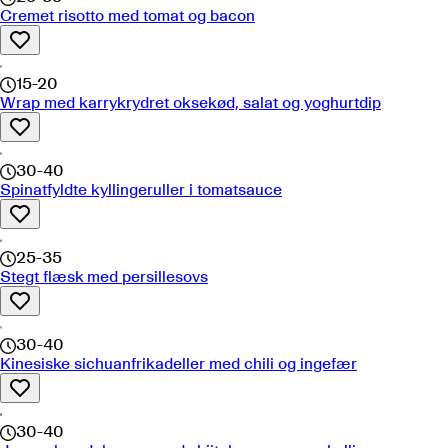
Cremet risotto med tomat og bacon
15-20
Wrap med karrykrydret oksekød, salat og yoghurtdip
30-40
Spinatfyldte kyllingeruller i tomatsauce
25-35
Stegt flæsk med persillesovs
30-40
Kinesiske sichuanfrikadeller med chili og ingefær
30-40