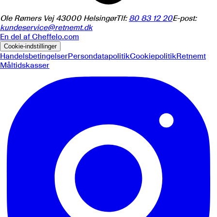
Ole Rømers Vej 4
3000
Helsingør
Tlf:
80 83 12 20
E-post:
kundeservice@retnemt.dk
En del af
Cheffelo.com
Cookie-indstillinger
Handelsbetingelser
Persondatapolitik
Cookiepolitik
Retnemt
Måltidskasser