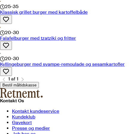
25-35
Klassisk grillet burger med kartoffelbåde
20-30
Falafelburger med tzatziki og fritter
20-30
Kyllingeburger med svampe-remoulade og sesamkartofler
1
af
1
Bestil måltidskasse
Kontakt Os
Kontakt kundeservice
Kundeklub
Gavekort
Presse og medier
Job hos os