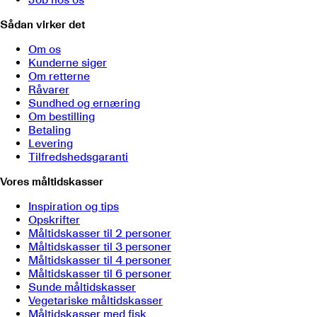
Sådan virker det
Om os
Kunderne siger
Om retterne
Råvarer
Sundhed og ernæring
Om bestilling
Betaling
Levering
Tilfredshedsgaranti
Vores måltidskasser
Inspiration og tips
Opskrifter
Måltidskasser til 2 personer
Måltidskasser til 3 personer
Måltidskasser til 4 personer
Måltidskasser til 6 personer
Sunde måltidskasser
Vegetariske måltidskasser
Måltidskasser med fisk