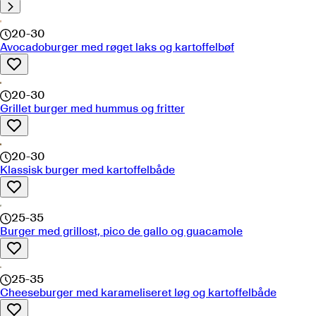
20-30
Avocadoburger med røget laks og kartoffelbøf
20-30
Grillet burger med hummus og fritter
20-30
Klassisk burger med kartoffelbåde
25-35
Burger med grillost, pico de gallo og guacamole
25-35
Cheeseburger med karameliseret løg og kartoffelbåde