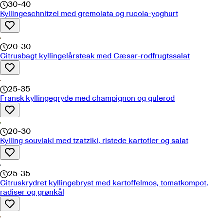
30-40
Kyllingeschnitzel med gremolata og rucola-yoghurt
20-30
Citrusbagt kyllingelårsteak med Cæsar-rodfrugtssalat
25-35
Fransk kyllingegryde med champignon og gulerod
20-30
Kylling souvlaki med tzatziki, ristede kartofler og salat
25-35
Citruskrydret kyllingebryst med kartoffelmos, tomatkompot,
radiser og grønkål