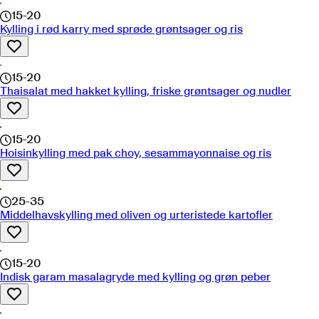
15-20
Kylling i rød karry med sprøde grøntsager og ris
15-20
Thaisalat med hakket kylling, friske grøntsager og nudler
15-20
Hoisinkylling med pak choy, sesammayonnaise og ris
25-35
Middelhavskylling med oliven og urteristede kartofler
15-20
Indisk garam masalagryde med kylling og grøn peber