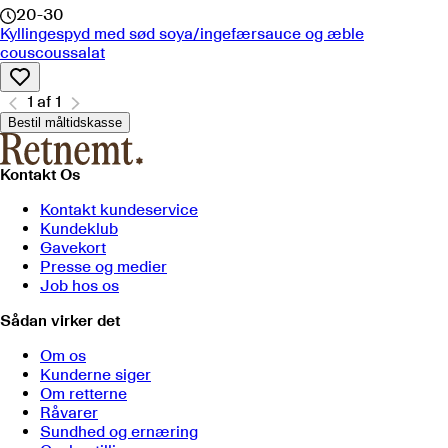
20-30
Kyllingespyd med sød soya/ingefærsauce og æble
couscoussalat
1
af
1
Bestil måltidskasse
Kontakt Os
Kontakt kundeservice
Kundeklub
Gavekort
Presse og medier
Job hos os
Sådan virker det
Om os
Kunderne siger
Om retterne
Råvarer
Sundhed og ernæring