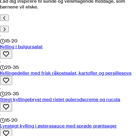
Lad dig inspirere til sunde og velsmagende middage, som
børnene vil elske.
15-20
Kylling i bulgursalat
25-35
Kyllingedeller med frisk råkostsalat, kartofler og persillesovs
25-35
Stegt kyllingebryst med ristet gulerodscreme og rucola
15-20
Lynstegt kylling i østerssauce med sprøde grøntsager