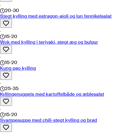
20-30
Stegt kylling med estragon-aioli og lun fennikelsalat
15-20
Wok med kylling i teriyaki, stegt æg og bulgur
15-20
Kung pao kylling
25-35
Kyllingenuggets med kartoffelbåde og æblesalat
15-20
Svampesuppe med chili-stegt kylling og brød