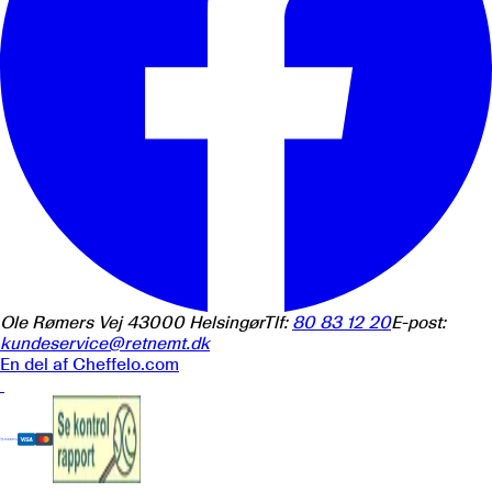
Ole Rømers Vej 4
3000
Helsingør
Tlf:
80 83 12 20
E-post:
kundeservice@retnemt.dk
En del af
Cheffelo.com