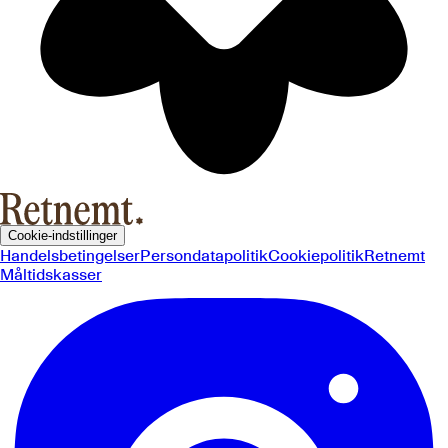
Cookie-indstillinger
Handelsbetingelser
Persondatapolitik
Cookiepolitik
Retnemt
Måltidskasser