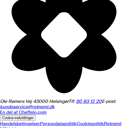
Ole Rømers Vej 4
3000
Helsingør
Tlf:
80 83 12 20
E-post:
kundeservice@retnemt.dk
En del af
Cheffelo.com
Cookie-indstillinger
Handelsbetingelser
Persondatapolitik
Cookiepolitik
Retnemt