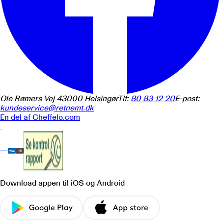
Ole Rømers Vej 4
3000
Helsingør
Tlf:
80 83 12 20
E-post:
kundeservice@retnemt.dk
En del af
Cheffelo.com
Download appen
til iOS og Android