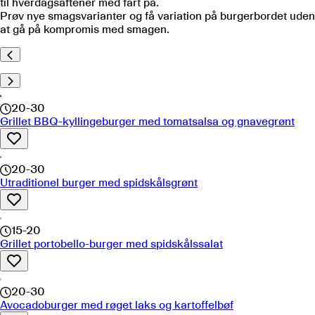
til hverdagsaftener med fart på.
Prøv nye smagsvarianter og få variation på burgerbordet uden
at gå på kompromis med smagen.
20-30
Grillet BBQ-kyllingeburger med tomatsalsa og gnavegrønt
20-30
Utraditionel burger med spidskålsgrønt
15-20
Grillet portobello-burger med spidskålssalat
20-30
Avocadoburger med røget laks og kartoffelbøf