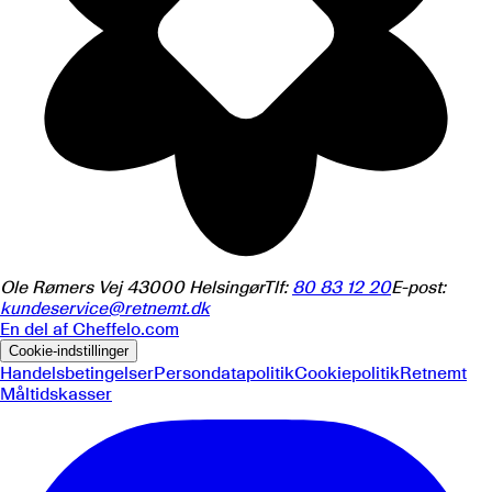
Ole Rømers Vej 4
3000
Helsingør
Tlf:
80 83 12 20
E-post:
kundeservice@retnemt.dk
En del af
Cheffelo.com
Cookie-indstillinger
Handelsbetingelser
Persondatapolitik
Cookiepolitik
Retnemt
Måltidskasser