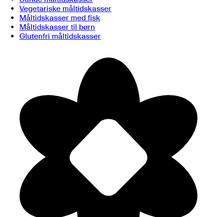
Vegetariske måltidskasser
Måltidskasser med fisk
Måltidskasser til børn
Glutenfri måltidskasser