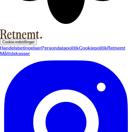
Cookie-indstillinger
Handelsbetingelser
Persondatapolitik
Cookiepolitik
Retnemt
Måltidskasser