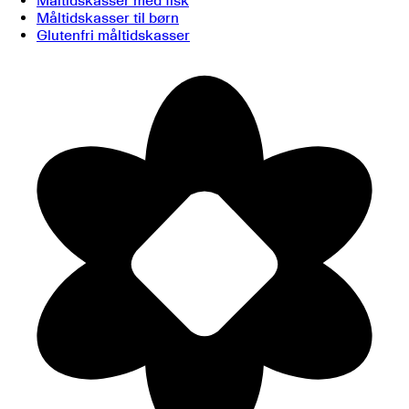
Måltidskasser med fisk
Måltidskasser til børn
Glutenfri måltidskasser