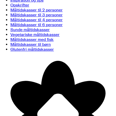
Inspiration og tips
Opskrifter
Måltidskasser til 2 personer
Måltidskasser til 3 personer
Måltidskasser til 4 personer
Måltidskasser til 6 personer
Sunde måltidskasser
Vegetariske måltidskasser
Måltidskasser med fisk
Måltidskasser til børn
Glutenfri måltidskasser