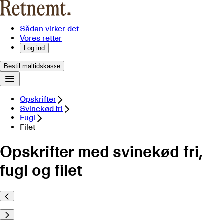
Sådan virker det
Vores retter
Log ind
Bestil måltidskasse
Opskrifter
Svinekød fri
Fugl
Filet
Opskrifter med svinekød fri,
fugl og filet