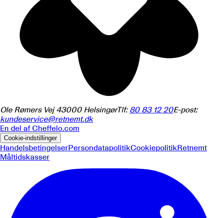
Ole Rømers Vej 4
3000
Helsingør
Tlf:
80 83 12 20
E-post:
kundeservice@retnemt.dk
En del af
Cheffelo.com
Cookie-indstillinger
Handelsbetingelser
Persondatapolitik
Cookiepolitik
Retnemt
Måltidskasser