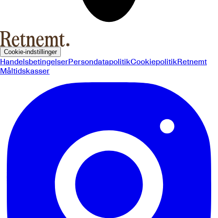
Cookie-indstillinger
Handelsbetingelser
Persondatapolitik
Cookiepolitik
Retnemt
Måltidskasser