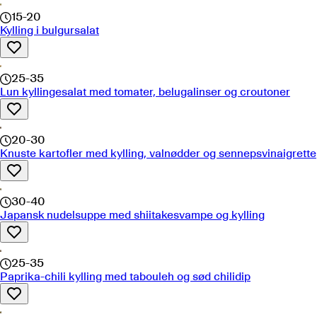
15-20
Kylling i bulgursalat
25-35
Lun kyllingesalat med tomater, belugalinser og croutoner
20-30
Knuste kartofler med kylling, valnødder og sennepsvinaigrette
30-40
Japansk nudelsuppe med shiitakesvampe og kylling
25-35
Paprika-chili kylling med tabouleh og sød chilidip