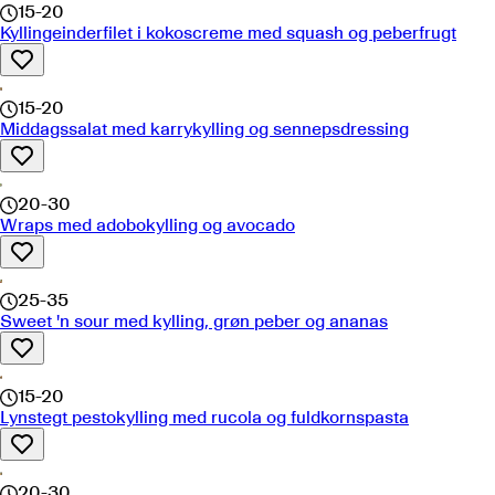
15-20
Kyllingeinderfilet i kokoscreme med squash og peberfrugt
15-20
Middagssalat med karrykylling og sennepsdressing
20-30
Wraps med adobokylling og avocado
25-35
Sweet 'n sour med kylling, grøn peber og ananas
15-20
Lynstegt pestokylling med rucola og fuldkornspasta
20-30