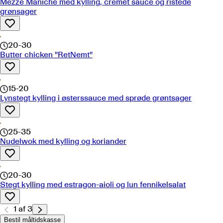
Mezze Maniche med kylling, cremet sauce og ristede
grønsager
20-30
Butter chicken "RetNemt"
15-20
Lynstegt kylling i østerssauce med sprøde grøntsager
25-35
Nudelwok med kylling og koriander
20-30
Stegt kylling med estragon-aioli og lun fennikelsalat
1
af
3
Bestil måltidskasse