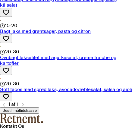
kålsalat
15-20
Bagt laks med grøntsager, pasta og citron
20-30
Ovnbagt laksefilet med agurkesalat, creme fraiche og
kartofler
20-30
Soft tacos med sprød laks, avocado/æblesalat, salsa og aioli
1
af
1
Bestil måltidskasse
Kontakt Os