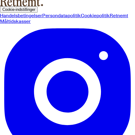
Cookie-indstillinger
Handelsbetingelser
Persondatapolitik
Cookiepolitik
Retnemt
Måltidskasser