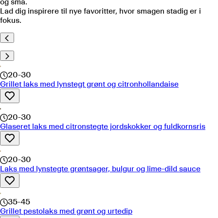
og små.
Lad dig inspirere til nye favoritter, hvor smagen stadig er i
fokus.
20-30
Grillet laks med lynstegt grønt og citronhollandaise
20-30
Glaseret laks med citronstegte jordskokker og fuldkornsris
20-30
Laks med lynstegte grøntsager, bulgur og lime-dild sauce
35-45
Grillet pestolaks med grønt og urtedip