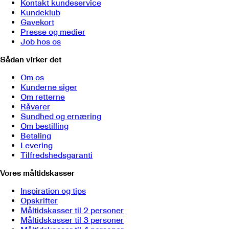
Kontakt kundeservice
Kundeklub
Gavekort
Presse og medier
Job hos os
Sådan virker det
Om os
Kunderne siger
Om retterne
Råvarer
Sundhed og ernæring
Om bestilling
Betaling
Levering
Tilfredshedsgaranti
Vores måltidskasser
Inspiration og tips
Opskrifter
Måltidskasser til 2 personer
Måltidskasser til 3 personer