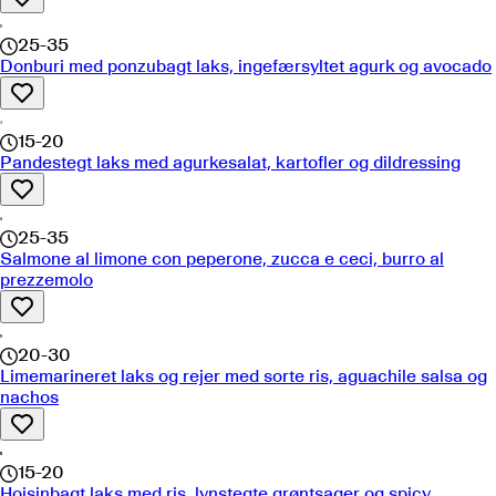
25-35
Donburi med ponzubagt laks, ingefærsyltet agurk og avocado
15-20
Pandestegt laks med agurkesalat, kartofler og dildressing
25-35
Salmone al limone con peperone, zucca e ceci, burro al
prezzemolo
20-30
Limemarineret laks og rejer med sorte ris, aguachile salsa og
nachos
15-20
Hoisinbagt laks med ris, lynstegte grøntsager og spicy