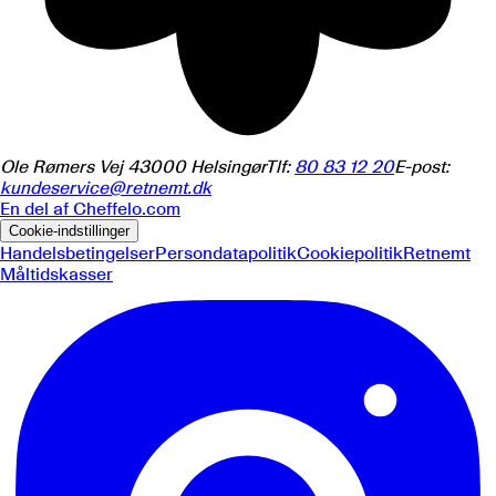
Ole Rømers Vej 4
3000
Helsingør
Tlf:
80 83 12 20
E-post:
kundeservice@retnemt.dk
En del af
Cheffelo.com
Cookie-indstillinger
Handelsbetingelser
Persondatapolitik
Cookiepolitik
Retnemt
Måltidskasser