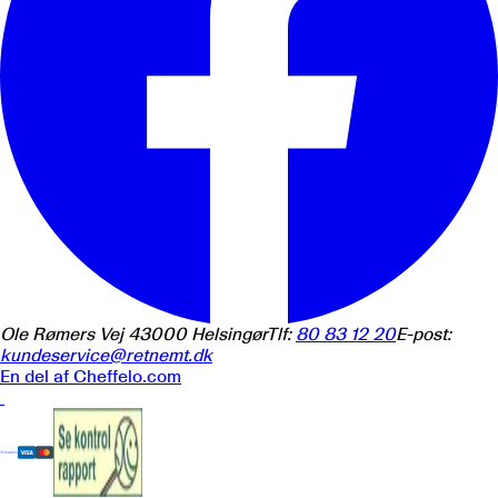
Ole Rømers Vej 4
3000
Helsingør
Tlf:
80 83 12 20
E-post:
kundeservice@retnemt.dk
En del af
Cheffelo.com