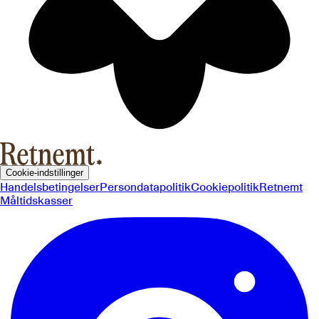
Cookie-indstillinger
Handelsbetingelser
Persondatapolitik
Cookiepolitik
Retnemt
Måltidskasser