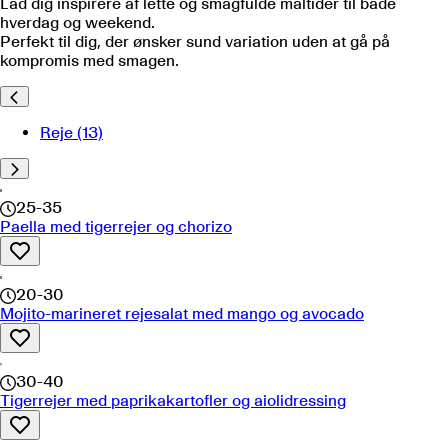
Lad dig inspirere af lette og smagfulde måltider til både
hverdag og weekend.
Perfekt til dig, der ønsker sund variation uden at gå på
kompromis med smagen.
Reje
(13)
25-35
Paella med tigerrejer og chorizo
20-30
Mojito-marineret rejesalat med mango og avocado
30-40
Tigerrejer med paprikakartofler og aiolidressing