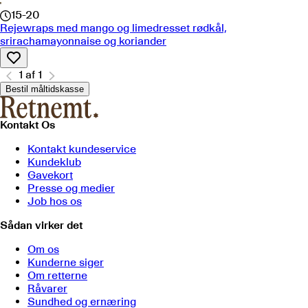
15-20
Rejewraps med mango og limedresset rødkål,
srirachamayonnaise og koriander
1
af
1
Bestil måltidskasse
Kontakt Os
Kontakt kundeservice
Kundeklub
Gavekort
Presse og medier
Job hos os
Sådan virker det
Om os
Kunderne siger
Om retterne
Råvarer
Sundhed og ernæring