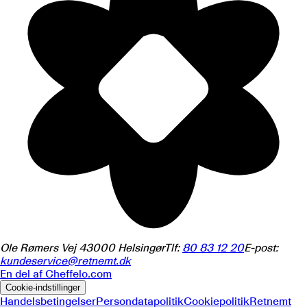
Ole Rømers Vej 4
3000
Helsingør
Tlf:
80 83 12 20
E-post:
kundeservice@retnemt.dk
En del af
Cheffelo.com
Cookie-indstillinger
Handelsbetingelser
Persondatapolitik
Cookiepolitik
Retnemt