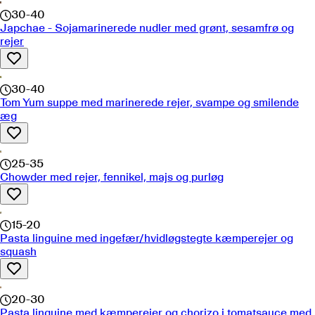
30-40
Japchae - Sojamarinerede nudler med grønt, sesamfrø og
rejer
30-40
Tom Yum suppe med marinerede rejer, svampe og smilende
æg
25-35
Chowder med rejer, fennikel, majs og purløg
15-20
Pasta linguine med ingefær/hvidløgstegte kæmperejer og
squash
20-30
Pasta linguine med kæmperejer og chorizo i tomatsauce med