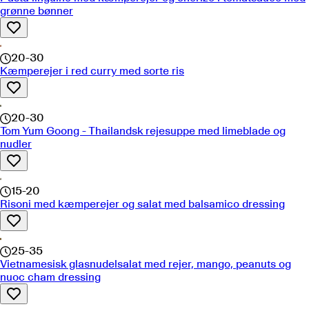
grønne bønner
20-30
Kæmperejer i red curry med sorte ris
20-30
Tom Yum Goong - Thailandsk rejesuppe med limeblade og
nudler
15-20
Risoni med kæmperejer og salat med balsamico dressing
25-35
Vietnamesisk glasnudelsalat med rejer, mango, peanuts og
nuoc cham dressing