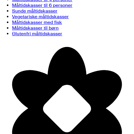
Måltidskasser til 6 personer
Sunde måltidskasser
Vegetariske måltidskasser
Måltidskasser med fisk
Måltidskasser til børn
Glutenfri måltidskasser