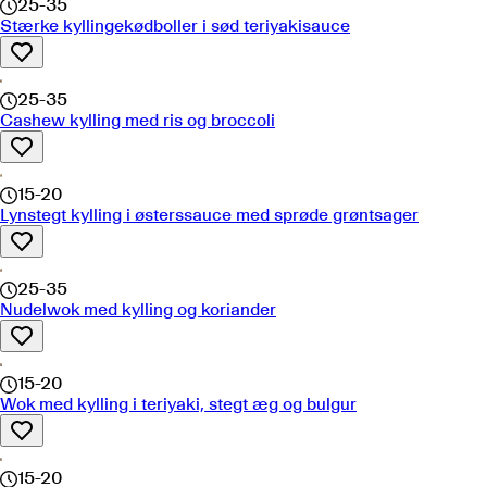
25-35
Stærke kyllingekødboller i sød teriyakisauce
25-35
Cashew kylling med ris og broccoli
15-20
Lynstegt kylling i østerssauce med sprøde grøntsager
25-35
Nudelwok med kylling og koriander
15-20
Wok med kylling i teriyaki, stegt æg og bulgur
15-20