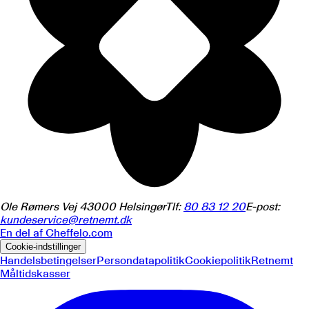
Ole Rømers Vej 4
3000
Helsingør
Tlf:
80 83 12 20
E-post:
kundeservice@retnemt.dk
En del af
Cheffelo.com
Cookie-indstillinger
Handelsbetingelser
Persondatapolitik
Cookiepolitik
Retnemt
Måltidskasser