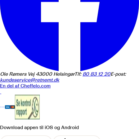
Ole Rømers Vej 4
3000
Helsingør
Tlf:
80 83 12 20
E-post:
kundeservice@retnemt.dk
En del af
Cheffelo.com
Download appen
til iOS og Android