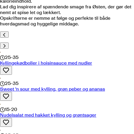
kalorieindhold.
Lad dig inspirere af spændende smage fra Østen, der gør det
nemt at spise let og lækkert.
Opskrifterne er nemme at følge og perfekte til både
hverdagsmad og hyggelige middage.
25-35
Kyllingekødboller i hoisinsauce med nudler
25-35
Sweet 'n sour med kylling, grøn peber og ananas
15-20
Nudelsalat med hakket kylling og grøntsager