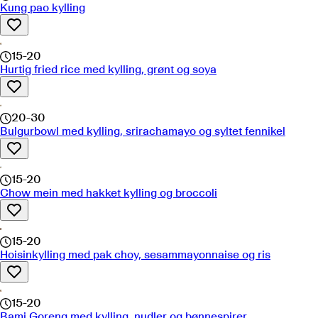
Kung pao kylling
15-20
Hurtig fried rice med kylling, grønt og soya
20-30
Bulgurbowl med kylling, srirachamayo og syltet fennikel
15-20
Chow mein med hakket kylling og broccoli
15-20
Hoisinkylling med pak choy, sesammayonnaise og ris
15-20
Bami Goreng med kylling, nudler og bønnespirer