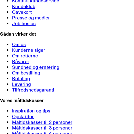
Kontakt kundeservice
Kundeklub
Gavekort
Presse og medier
Job hos os
Sådan virker det
Om os
Kunderne siger
Om retterne
Råvarer
Sundhed og ernæring
Om bestilling
Betaling
Levering
Tilfredshedsgaranti
Vores måltidskasser
Inspiration og tips
Opskrifter
Måltidskasser til 2 personer
Måltidskasser til 3 personer
Måltidskasser til 4 personer